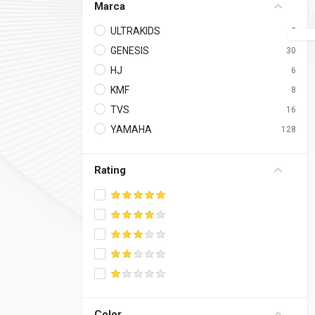
Marca
ULTRAKIDS
2
GENESIS
30
HJ
6
KMF
8
TVS
16
YAMAHA
128
Rating
5 stars
4 stars
3 stars
2 stars
1 star
Color