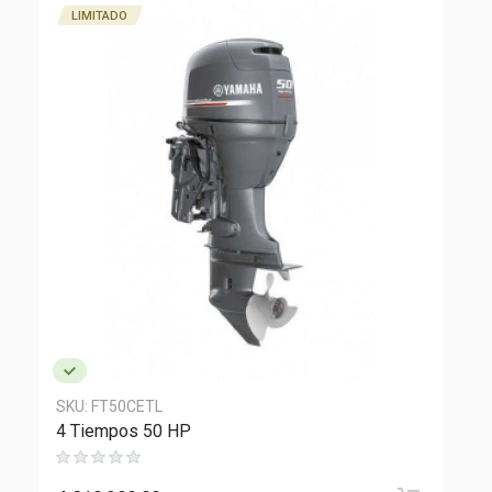
LIMITADO
SKU:
FT50CETL
S
4 Tiempos 50 HP
4