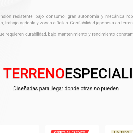
ensión resistente, bajo consumo, gran autonomía y mecánica robu
s, trabajo agrícola y zonas difíciles. Confiabilidad japonesa en terre
que requieren durabilidad, bajo mantenimiento y rendimiento constan
 TERRENO
ESPECIAL
Diseñadas para llegar donde otras no pueden.
OFERTA AL CRÉDITO
LIMITADO