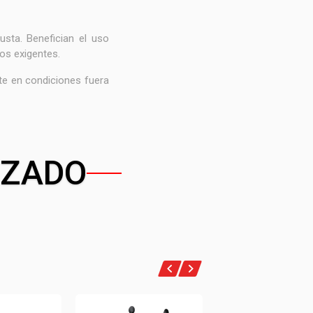
sta. Benefician el uso
nos exigentes.
te en condiciones fuera
IZADO
LIMITADO