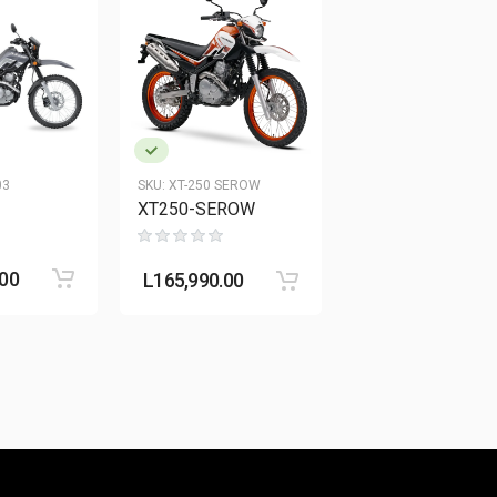
03
SKU:
XT-250 SEROW
SKU:
AG-200F001
XT250-SEROW
AG-200F
1 rese
.00
L
150,990.00
L
165,990.00