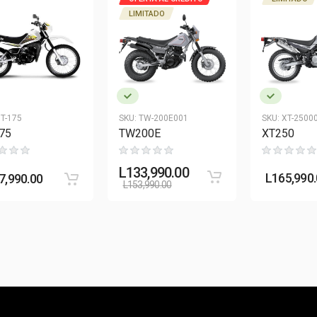
LIMITADO
T-175
SKU:
TW-200E001
SKU:
XT-2500
75
TW200E
XT250
L
133,990.00
L
165,990
7,990.00
L
153,990.00