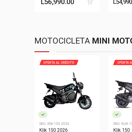
L
56,990.00
L
54,990
MOTOCICLETA
MINI MOT
OFERTA AL CRÉDITO
OFERTA A
SKU:
Klik 150 2026
SKU:
KLIK 1
Klik 150 2026
Klik 150