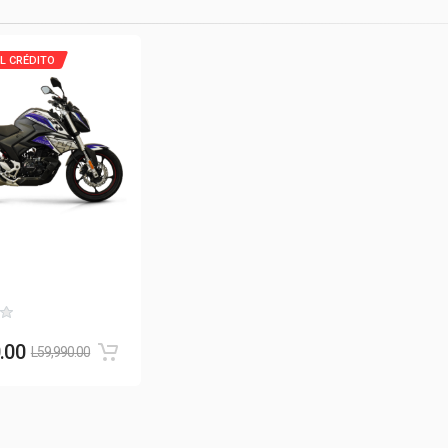
L CRÉDITO
.00
L
59,990.00