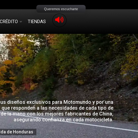
Queremos escucharte
CRÉDITO
TIENDAS
sus diseños exclusivos para Motomundo y por una
que responden a las necesidades de cada tipo de
de la mano con los mejores fabricantes de China,
asegurando confianza en cada motocicleta.
ida de Honduras