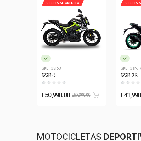
OFERTA AL CRÉDITO
OFERTA A
SKU:
GSR-3
SKU:
Gsr-3
GSR-3
GSR 3R
L
50,990.00
L
41,990
L
57,990.00
MOTOCICLETAS
DEPORT