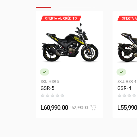
OFERTA AL CRÉDITO
OFERTA A
SKU:
GSR-5
SKU:
GSR-4
GSR-5
GSR-4
L
60,990.00
L
55,990
L
62,990.00