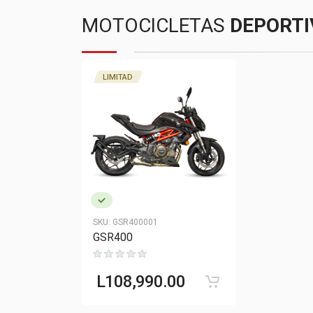
MOTOCICLETAS
DEPORTI
LIMITAD
SKU:
GSR400001
GSR400
L
108,990.00