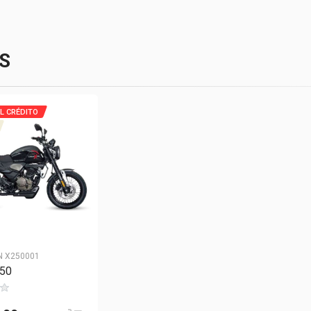
S
L CRÉDITO
 X250001
250