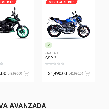
L CRÉDITO
OFERTA AL CRÉDITO
R
SKU:
GSR-2
GSR-2
.00
L
31,990.00
L
49,990.00
L
42,990.00
IVA AVANZADA