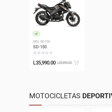
SKU:
SD-150
SD-150
L
35,990.00
L
39,990.00
MOTOCICLETAS
DEPORTI