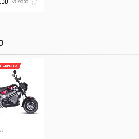
.00
L
59,990.00
O
L CRÉDITO
50