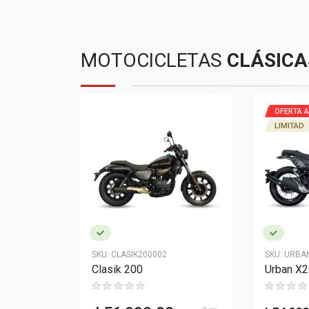
MOTOCICLETAS
CLÁSICA
OFERTA A
LIMITAD
SKU:
CLASIK200002
SKU:
URBAN
Clasik 200
Urban X