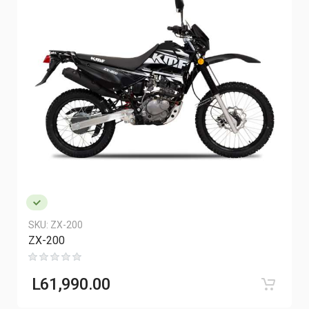
SKU:
ZX-200
ZX-200
L
61,990.00