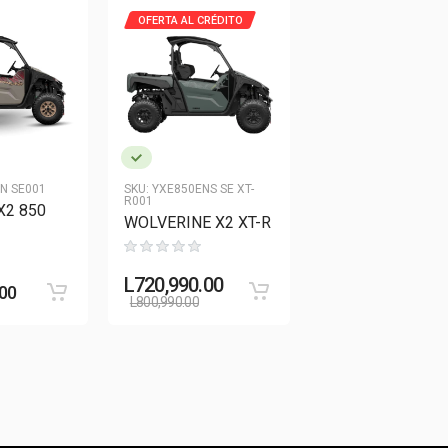
OFERTA AL CRÉDITO
OFERTA AL CRÉDITO
N SE001
SKU:
YXE850ENS SE XT-
SKU:
YXE850ENS XT-R
R001
X2 850
WOLVERINE X2 X
WOLVERINE X2 XT-R
L
720,990.00
L
650,990.00
.00
L
800,990.00
L
750,990.00