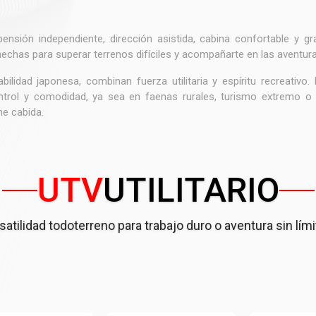
ensión independiente, dirección asistida, cabina confortable y g
echas para superar terrenos difíciles y acompañarte en las aventur
bilidad japonesa, combinan fuerza utilitaria y espíritu recreativo.
ntrol y comodidad, ya sea en faenas rurales, turismo extremo o ac
ne cabida.
UTV
UTILITARIO
satilidad todoterreno para trabajo duro o aventura sin lími