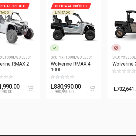
RTA AL CRÉDITO
OFERTA AL CRÉDITO
ITADO
LIMITADO
XE1000EWS LE001
SKU:
YXF1000EWS LE001
SKU:
YXE850E
erine RMAX 2
Wolverine RMAX 4
Wolverine 
0
1000
1,990.00
L
880,990.00
L
702,641
,990.00
L
980,990.00