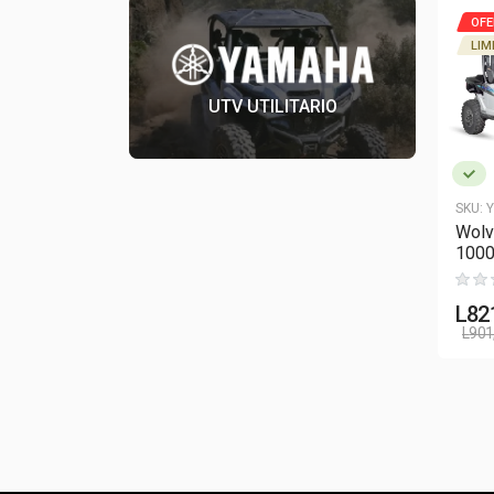
OFERTA AL CRÉDITO
OFE
LIM
UTV UTILITARIO
SKU:
YXE850ENS XT-R001
SKU:
YXF850ES XT-R001
SKU:
Y
WOLVERINE X2 XT-R
Wolverine X4 850
Wolv
100
L
650,990.00
L
720,990.00
L
82
L
750,990.00
L
800,990.00
L
901