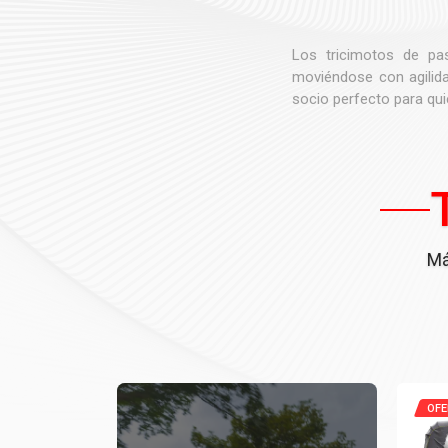
Los tricimotos de pa
moviéndose con agilida
socio perfecto para qui
Má
OFE