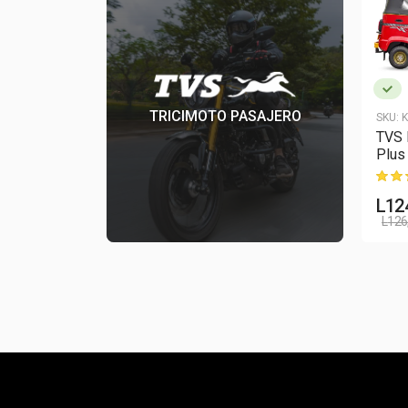
TRICIMOTO PASAJERO
SKU:
K
TVS 
Plus
L
12
L
126