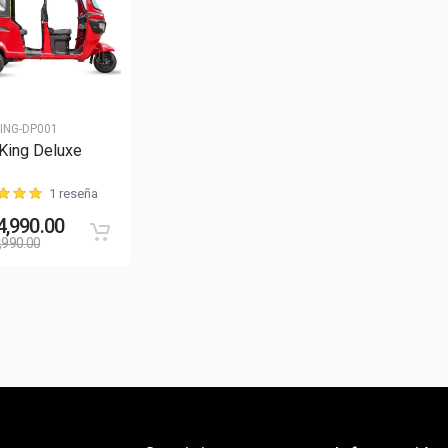
ING-DP001
King Deluxe
1 reseña
4,990.00
,990.00