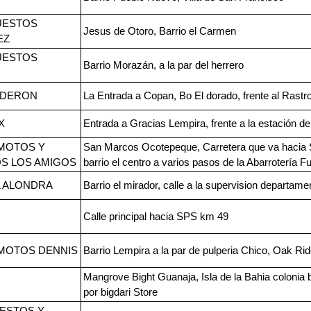
UESTOS
Jesus de Otoro, Barrio el Carmen
EZ
UESTOS
Barrio Morazán, a la par del herrero
LDERON
La Entrada a Copan, Bo El dorado, frente al Rastr
X
Entrada a Gracias Lempira, frente a la estación 
 MOTOS Y
San Marcos Ocotepeque, Carretera que va hacia 
S LOS AMIGOS
barrio el centro a varios pasos de la Abarrotería F
 ALONDRA
Barrio el mirador, calle a la supervision departame
Calle principal hacia SPS km 49
 MOTOS DENNIS
Barrio Lempira a la par de pulperia Chico, Oak Ri
Mangrove Bight Guanaja, Isla de la Bahia colonia b
por bigdari Store