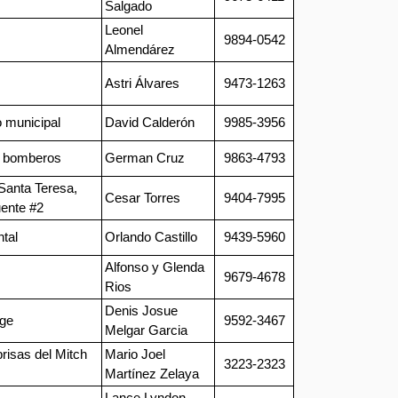
Salgado
Leonel
9894-0542
Almendárez
Astri Álvares
9473-1263
o municipal
David Calderón
9985-3956
de bomberos
German Cruz
9863-4793
Santa Teresa,
Cesar Torres
9404-7995
uente #2
ntal
Orlando Castillo
9439-5960
Alfonso y Glenda
9679-4678
Rios
Denis Josue
dge
9592-3467
Melgar Garcia
risas del Mitch
Mario Joel
3223-2323
Martínez Zelaya