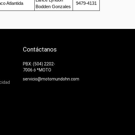
Lance Lyndon
nco Atlantida
9479-4131
Bodden Gonzales
Contáctanos
PBX: (504) 2202-
7006 ó *MOTO
servicio@motomundohn.com
acidad