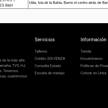
ESTOS Y
Utila, Isla de la Bahia, Barrio el centro atrás de Ba
ES B&H
Servicios
Información
Talleres
Tienda
Crédito SOLVENZA
Encuéntranos
 de la más alta
Yamaha, TVS, HJ,
Consulta Estado
Políticas de Priv
as. Tenemos
Escuela de manejo
Cotizar en Línea
icas, cuatrimotos