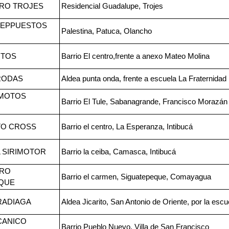
RO TROJES
Residencial Guadalupe, Trojes
REPPUESTOS
Palestina, Patuca, Olancho
NTOS
Barrio El centro,frente a anexo Mateo Molina
RODAS
Aldea punta onda, frente a escuela La Fraternidad
 MOTOS
Barrio El Tule, Sabanagrande, Francisco Morazán
TO CROSS
Barrio el centro, La Esperanza, Intibucá
 SIRIMOTOR
Barrio la ceiba, Camasca, Intibucá
RO
Barrio el carmen, Siguatepeque, Comayagua
QUE
RADIAGA
Aldea Jicarito, San Antonio de Oriente, por la es
CANICO
Barrio Pueblo Nuevo, Villa de San Francisco