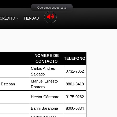
Queremos escucharte
CRÉDITO
TIENDAS
NOMBRE DE
TELEFONO
CONTACTO
Carlos Andres
9732-7952
Salgado
Manuel Ernesto
n Esteban
9801-3419
Romero
Hector Cárcamo
3175-0262
Banni Barahona
8900-5334