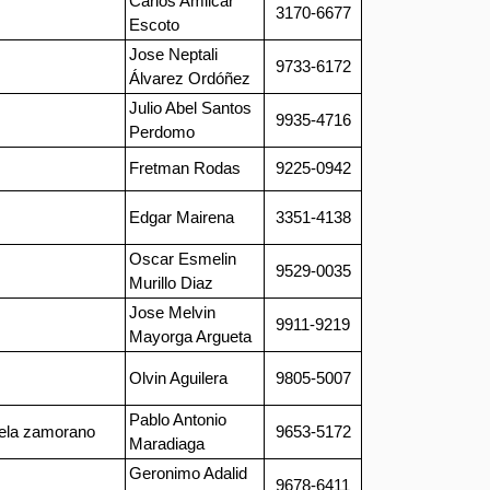
Carlos Amilcar
3170-6677
Escoto
Jose Neptali
9733-6172
Álvarez Ordóñez
Julio Abel Santos
9935-4716
Perdomo
Fretman Rodas
9225-0942
Edgar Mairena
3351-4138
Oscar Esmelin
9529-0035
Murillo Diaz
Jose Melvin
9911-9219
Mayorga Argueta
Olvin Aguilera
9805-5007
Pablo Antonio
cuela zamorano
9653-5172
Maradiaga
Geronimo Adalid
9678-6411