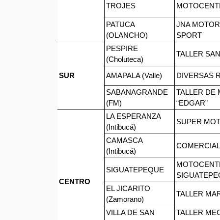
TROJES
MOTOCENT
PATUCA
JNA MOTO
(OLANCHO)
SPORT
PESPIRE
TALLER SA
(Choluteca)
SUR
AMAPALA (Valle)
DIVERSAS 
SABANAGRANDE
TALLER DE
(FM)
“EDGAR”
LA ESPERANZA
SUPER MO
(Intibucá)
CAMASCA
COMERCIAL
(Intibucá)
MOTOCENT
SIGUATEPEQUE
SIGUATEPE
CENTRO
EL JICARITO
TALLER MA
(Zamorano)
VILLA DE SAN
TALLER ME