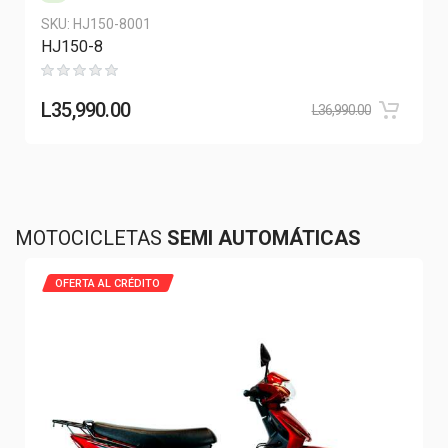
SKU:
HJ150-8001
HJ150-8
L
35,990.00
L
36,990.00
MOTOCICLETAS
SEMI AUTOMÁTICAS
OFERTA AL CRÉDITO