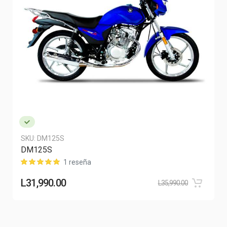
SKU:
DM125S
DM125S
1 reseña
L
31,990.00
L
35,990.00