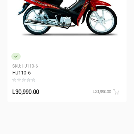
SKU:
HJ110-6
HJ110-6
L
30,990.00
L
31,990.00