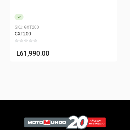
SKU:
GXT200
S
GXT200
L
61,990.00