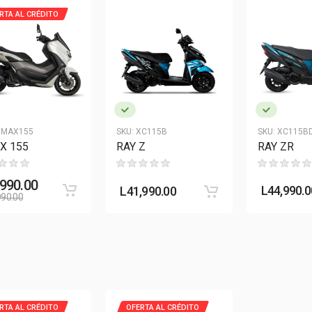
RTA AL CRÉDITO
MAX155
SKU:
XC115B
SKU:
XC115B
X 155
RAY Z
RAY ZR
,990.00
L
44,990.0
L
41,990.00
990.00
RTA AL CRÉDITO
OFERTA AL CRÉDITO