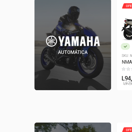
OFE
AUTOMÁTICA
SKU:
N
NMA
L
94
L
97,
OFE