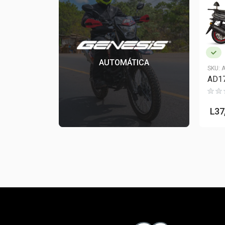
AUTOMÁTICA
SKU:
A
AD1
L
37