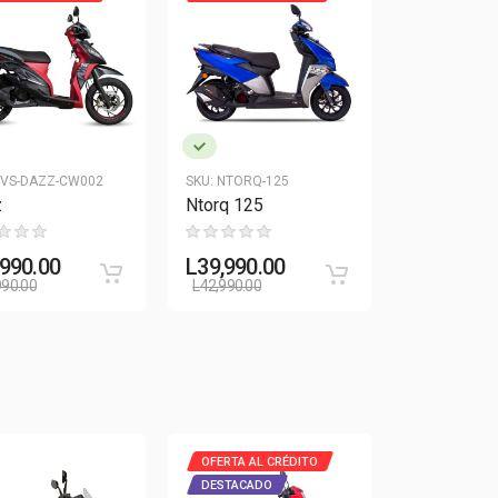
VS-DAZZ-CW002
SKU:
NTORQ-125
z
Ntorq 125
,990.00
L
39,990.00
990.00
L
42,990.00
OFERTA AL CRÉDITO
DESTACADO