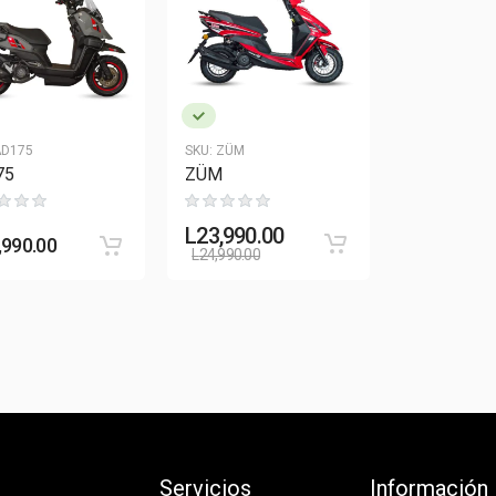
D175
SKU:
ZÜM
75
ZÜM
L
23,990.00
,990.00
L
24,990.00
Servicios
Información