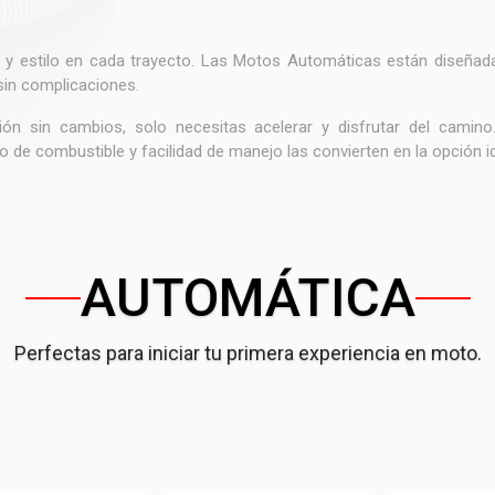
d y estilo en cada trayecto. Las Motos Automáticas están diseñad
sin complicaciones.
ión sin cambios, solo necesitas acelerar y disfrutar del camin
o de combustible y facilidad de manejo las convierten en la opción id
AUTOMÁTICA
Perfectas para iniciar tu primera experiencia en moto.