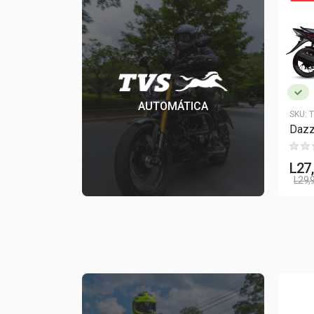
AUTOMÁTICA
SKU:
T
Daz
L
27
L
29,