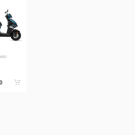
D001
0