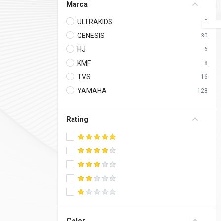
Marca
ULTRAKIDS
2
GENESIS
30
HJ
6
KMF
8
TVS
16
YAMAHA
128
Rating
5 stars
4 stars
3 stars
2 stars
1 star
Color