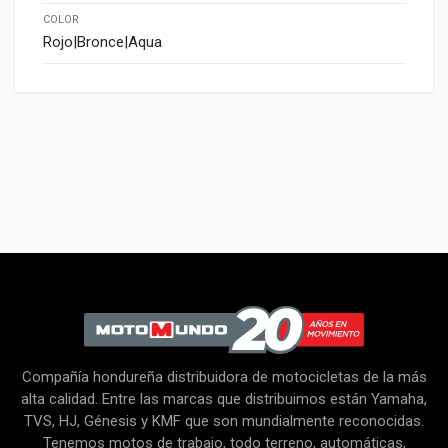
COLOR
Rojo|Bronce|Aqua
Características
COLOR
Negro/Azul, Negro/Bronce, Negro/Rojo
Compañía hondureña distribuidora de motocicletas de la más
alta calidad. Entre las marcas que distribuimos están Yamaha,
TVS, HJ, Génesis y KMF que son mundialmente reconocidas.
Tenemos motos de trabajo, todo terreno, automáticas,