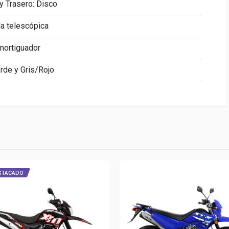
 y Trasero: Disco
la telescópica
ortiguador
rde y Gris/Rojo
STACADO