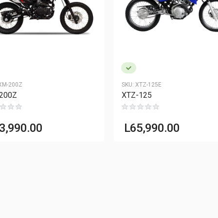
XM-200Z
SKU:
XTZ-125E
200Z
XTZ-125
3,990.00
L
65,990.00