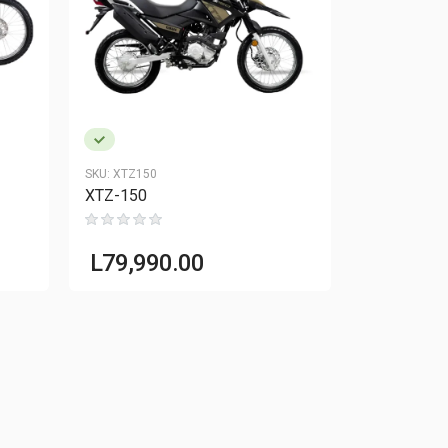
SKU:
XTZ150
SKU:
ZX-150L
XTZ-150
ZX-150L
L
35,990.0
L
79,990.00
L
38,990.00