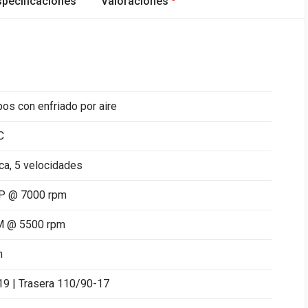
specificaciones
Valoraciones
os con enfriado por aire
C
a, 5 velocidades
P @ 7000 rpm
M @ 5500 rpm
m
9 | Trasera 110/90-17