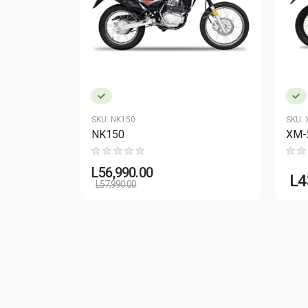
SKU:
NK150
SKU:
NK150
XM-
L
56,990.00
L
4
L
57,990.00