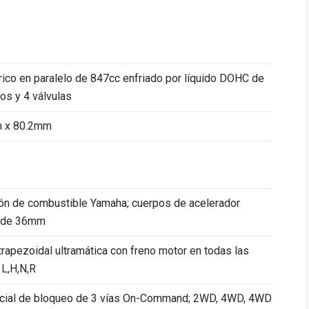
drico en paralelo de 847cc enfriado por líquido DOHC de
os y 4 válvulas
 x 80.2mm
ón de combustible Yamaha; cuerpos de acelerador
 de 36mm
trapezoidal ultramática con freno motor en todas las
 L,H,N,R
ncial de bloqueo de 3 vías On-Command; 2WD, 4WD, 4WD