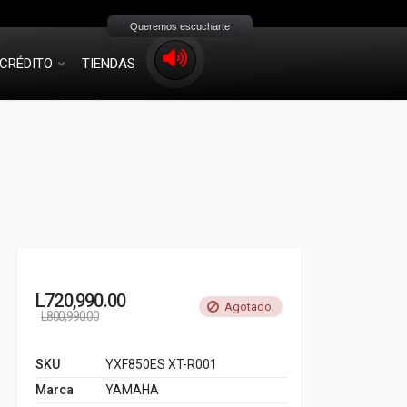
Queremos escucharte
CRÉDITO
TIENDAS
L
720,990.00
Agotado
L
800,990.00
SKU
YXF850ES XT-R001
Marca
YAMAHA