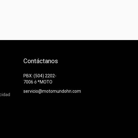
Contáctanos
PBX: (504) 2202-
7006 ó *MOTO
servicio@motomundohn.com
acidad