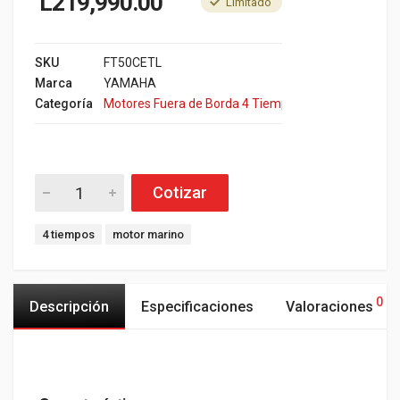
L
219,990.00
Limitado
SKU
FT50CETL
Marca
YAMAHA
Categoría
Motores Fuera de Borda 4 Tiempos YAMAHA
Cotizar
4 tiempos
motor marino
0
Descripción
Especificaciones
Valoraciones