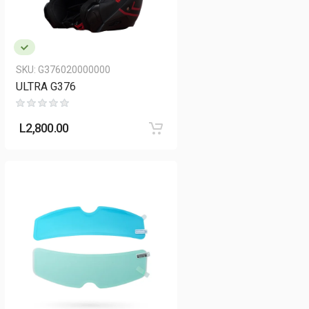
SKU:
G376020000000
ULTRA G376
L
2,800.00