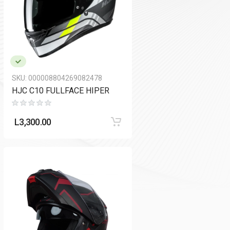
SKU:
000008804269082478
HJC C10 FULLFACE HIPER
L
3,300.00