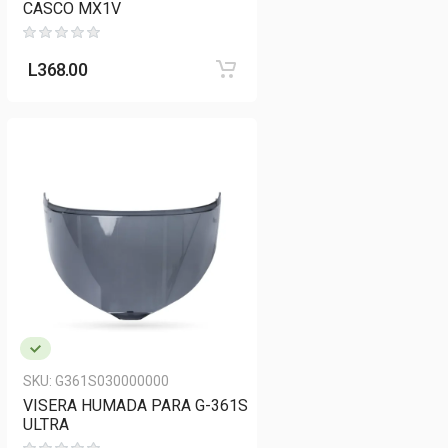
CASCO MX1V
L
368.00
SKU:
G361S030000000
VISERA HUMADA PARA G-361S
ULTRA