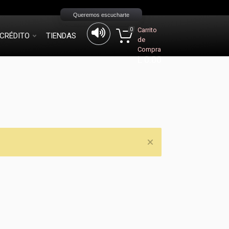
Queremos escucharte
Carrito
0
CRÉDITO
TIENDAS
de
Compra
L 0.00