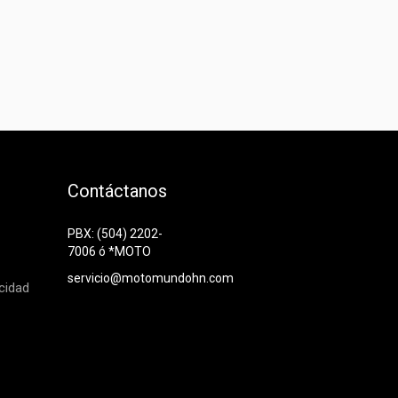
Contáctanos
PBX: (504) 2202-
7006 ó *MOTO
servicio@motomundohn.com
acidad